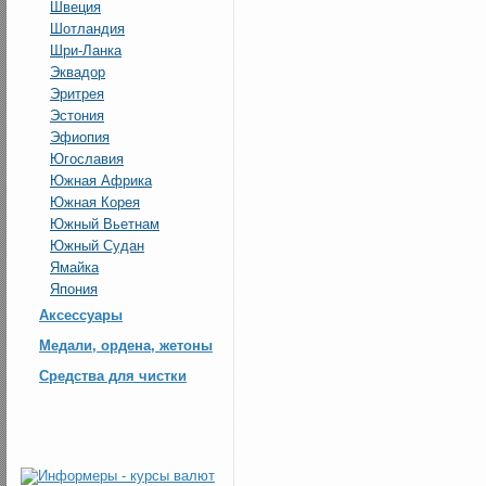
Швеция
Шотландия
Шри-Ланка
Эквадор
Эритрея
Эстония
Эфиопия
Югославия
Южная Африка
Южная Корея
Южный Вьетнам
Южный Судан
Ямайка
Япония
Аксессуары
Медали, ордена, жетоны
Средства для чистки