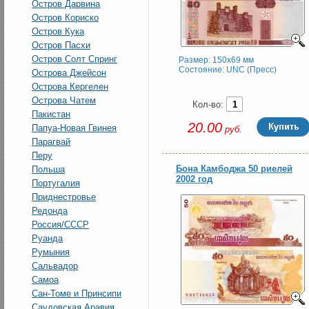
Остров Дарвина
Остров Кориско
Остров Кука
Остров Пасхи
Остров Солт Спринг
Размер: 150x69 мм
Состояние: UNC (Пресс)
Острова Джейсон
Острова Кергелен
Острова Чатем
Кол-во:
Пакистан
20.00
Папуа-Новая Гвинея
руб.
Парагвай
Перу
Бона Камбоджа 50 риелей
Польша
2002 год
Португалия
Приднестровье
Редонда
Россия/СССР
Руанда
Румыния
Сальвадор
Самоа
Сан-Томе и Принсипи
Саудовская Аравия