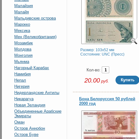
Малайзия
Малайя
Мальдивские острова
Марокко
Мексика
Мен (Великобритания)
Мозамбик
Молдова
Размер: 103x52 мм
Состояние: UNC (Пресс)
Монголия
Мьянма
Нагорный Карабах
Кол-во:
Намибия
20.00
Непал
руб.
Нигерия
Нидерландские Антилы
Никарагуа
Бона Белоруссия 50 рублей
2000 год
Новая Зеландия
Объединенные Арабские
Эмираты
Оман
Остров Аннобон
Остров Буве