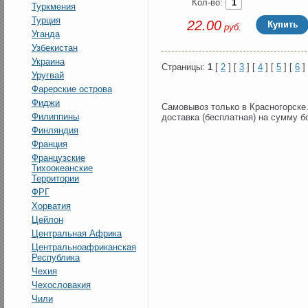
Кол-во:
Туркмения
Турция
22.00
руб.
Уганда
Узбекистан
Украина
Страницы:
1
[
2
] [
3
] [
4
] [
5
] [
6
]
Уругвай
Фарерские острова
Фиджи
Самовывоз только в Красногорске
Филиппины
доставка (бесплатная) на сумму б
Финляндия
Франция
Французские
Тихоокеанские
Территории
ФРГ
Хорватия
Цейлон
Центральная Африка
Центральноафриканская
Республика
Чехия
Чехословакия
Чили