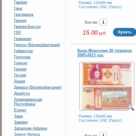
Гамбия
Размер: 120x60 мм
Состояние: UNC (Пресс)
Гана
Гватемала
Гвинея
Кол-во:
Гвинея-Биссау
15.00
ГДР
руб.
Германия
Гернси (Великобритания)
Бона Монголия 20 тугриков
Гибралтар
2005-2013 год
Гондурас
Гонконг
Греция
Грузия
Дания
Джерси (Великобритания)
Джибути
Доминиканская
Республика
Египет
Заир
Размер: 130x65 мм
Состояние: UNC (Пресс)
Замбия
Западная Африка
Земля Уилкса
Кол-во: