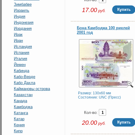
Зимбабве
17.00
Израиль
руб.
Индия
Индонезия
Бона Камбоджа 100 риелей
Иордания
2001 год
Ирак
Иран
Исландия
Испания
Италия
Йемен
Кабинда
Кабо-Верде
Кабо Дахла
Каймановы острова
Размер: 130x60 мм
Казахстан
Состояние: UNC (Пресс)
Канада
Камбоджа
Кол-во:
Катанга
Катар
20.00
руб.
Кения
Кипр