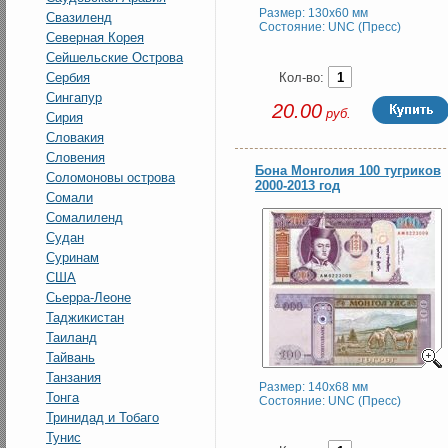
Размер: 130x60 мм
Свазиленд
Состояние: UNC (Пресс)
Северная Корея
Сейшельские Острова
Кол-во:
Сербия
Сингапур
20.00
руб.
Сирия
Словакия
Словения
Бона Монголия 100 тугриков
Соломоновы острова
2000-2013 год
Сомали
Сомалиленд
Судан
Суринам
США
Сьерра-Леоне
Таджикистан
Таиланд
Тайвань
Танзания
Размер: 140x68 мм
Тонга
Состояние: UNC (Пресс)
Тринидад и Тобаго
Тунис