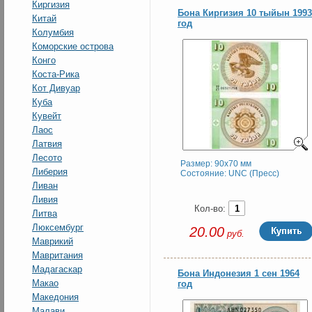
Киргизия
Бона Киргизия 10 тыйын 1993
Китай
год
Колумбия
Коморские острова
Конго
Коста-Рика
Кот Дивуар
Куба
Кувейт
Лаос
Латвия
Лесото
Размер: 90x70 мм
Либерия
Состояние: UNC (Пресс)
Ливан
Ливия
Кол-во:
Литва
Люксембург
20.00
руб.
Маврикий
Мавритания
Мадагаскар
Бона Индонезия 1 сен 1964
Макао
год
Македония
Малави