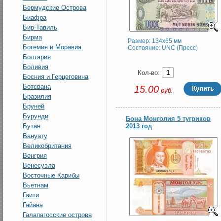
Бермудские Острова
Биафра
Бир-Тавиль
Бирма
Размер: 134x65 мм
Богемия и Моравия
Состояние: UNC (Пресс)
Болгария
Боливия
Кол-во:
Босния и Герцеговина
Ботсвана
15.00
руб.
Бразилия
Бруней
Бурунди
Бона Монголия 5 тугриков
Бутан
2013 год
Вануату
Великобритания
Венгрия
Венесуэла
Восточные Карибы
Вьетнам
Гаити
Гайана
Галапагосские острова