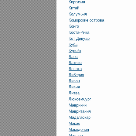
Киргизия
Китай
Колумбия
Коморские острова
Конго
Коста-Рика
Кот Дивуар
Куба
Кувейт
Лаос
Латвия
Лесото
Либерия
Ливан
Ливия
Литва
Люксембург
Маврикий
Мавритания
Мадагаскар
Макао
Македония
Малави