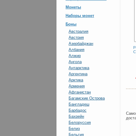
Монеты
Наборы монет
Боны
Австралия
Австрия
Азербайджан
Р
Албания
С
Алжир
Ангола
Антарктика
Аргентина
Арктика
Армения
Афганистан
Багамские Острова
Бангладеш
Барбадос
Само
Бахрейн
доста
Белоруссия
Белиз
Бельгия