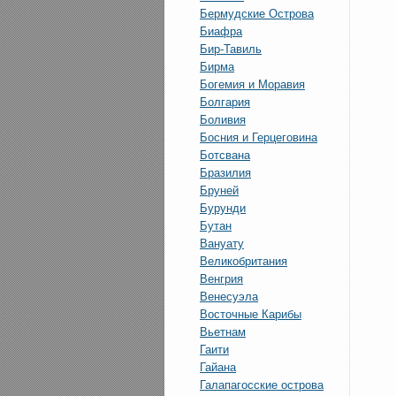
Бермудские Острова
Биафра
Бир-Тавиль
Бирма
Богемия и Моравия
Болгария
Боливия
Босния и Герцеговина
Ботсвана
Бразилия
Бруней
Бурунди
Бутан
Вануату
Великобритания
Венгрия
Венесуэла
Восточные Карибы
Вьетнам
Гаити
Гайана
Галапагосские острова