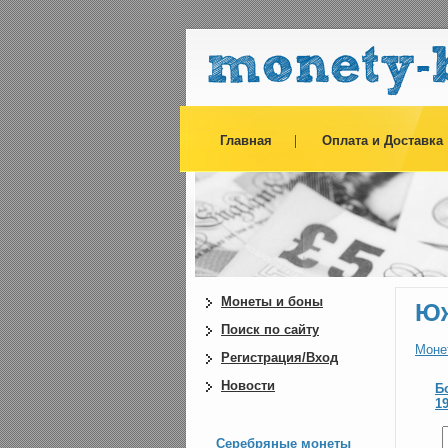
Главная
Оплата и Доставка
Монеты и боны
Юж
Поиск по сайту
Моне
Регистрация/Вход
Новости
Б
1
Серебряные монеты