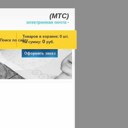
(
МТС)
электронная почта
-
Товаров в корзине:
0
шт.
Поиск по сайту
0
На сумму:
руб.