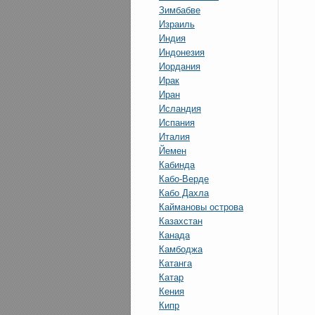
Зимбабве
Израиль
Индия
Индонезия
Иордания
Ирак
Иран
Исландия
Испания
Италия
Йемен
Кабинда
Кабо-Верде
Кабо Дахла
Каймановы острова
Казахстан
Канада
Камбоджа
Катанга
Катар
Кения
Кипр