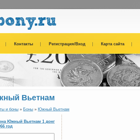
Контакты
Регистрация/Вход
Карта сайта
ный Вьетнам
ты и боны
»
Боны
»
Южный Вьетнам
она Южный Вьетнам 1 донг
966 год