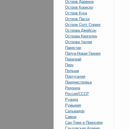
Остров Дарвина
Остров Кориско
Остров Кука
Остров Пасхи
Остров Солт Спринг
Острова Джейсон
Острова Кергелен
Острова Чатем
Пакистан
Папуа-Новая Гвинея
Парагвай
Перу
Польша
Португалия
Приднестровье
Редонда
Россия/СССР
Руанда
Румыния
Сальвадор
Самоа
Сан-Томе и Принсипи
Саудовская Аравия