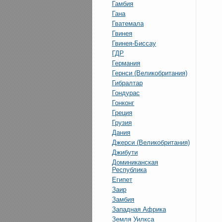
Гамбия
Гана
Гватемала
Гвинея
Гвинея-Биссау
ГДР
Германия
Гернси (Великобритания)
Гибралтар
Гондурас
Гонконг
Греция
Грузия
Дания
Джерси (Великобритания)
Джибути
Доминиканская
Республика
Египет
Заир
Замбия
Западная Африка
Земля Уилкса