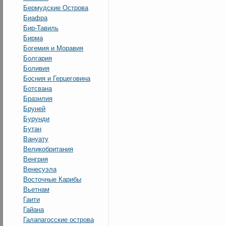
Бермудские Острова
Биафра
Бир-Тавиль
Бирма
Богемия и Моравия
Болгария
Боливия
Босния и Герцеговина
Ботсвана
Бразилия
Бруней
Бурунди
Бутан
Вануату
Великобритания
Венгрия
Венесуэла
Восточные Карибы
Вьетнам
Гаити
Гайана
Галапагосские острова