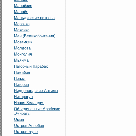
Малайзия
Малайя
Мальдивские острова
Марокко
Мексика
Мен (Великобритания)
Мозамбик
Молдова
Монголия
Мьянма
Нагорный Карабах
Намибия
Непал
Нигерия
Нидерландские Антилы
Никарагуа
Новая Зеландия
Объединенные Арабские
Эмираты
Оман
Остров Аннобон
Остров Буве