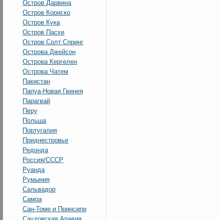
Остров Дарвина
Остров Кориско
Остров Кука
Остров Пасхи
Остров Солт Спринг
Острова Джейсон
Острова Кергелен
Острова Чатем
Пакистан
Папуа-Новая Гвинея
Парагвай
Перу
Польша
Португалия
Приднестровье
Редонда
Россия/СССР
Руанда
Румыния
Сальвадор
Самоа
Сан-Томе и Принсипи
Саудовская Аравия