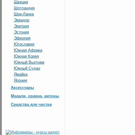
Швеция
Шотландия
Шри-Ланка
Эквадор
Эритрея
Эстония
Эфиопия
Югославия
Южная Африка
Южная Корея
Южный Вьетнам
Южный Судан
Ямайка
Япония
Аксессуары
Медали, ордена, жетоны
Средства для чистки