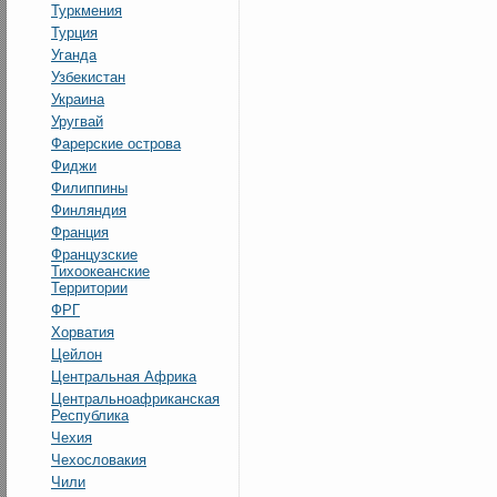
Туркмения
Турция
Уганда
Узбекистан
Украина
Уругвай
Фарерские острова
Фиджи
Филиппины
Финляндия
Франция
Французские
Тихоокеанские
Территории
ФРГ
Хорватия
Цейлон
Центральная Африка
Центральноафриканская
Республика
Чехия
Чехословакия
Чили