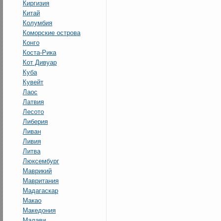
Киргизия
Китай
Колумбия
Коморские острова
Конго
Коста-Рика
Кот Дивуар
Куба
Кувейт
Лаос
Латвия
Лесото
Либерия
Ливан
Ливия
Литва
Люксембург
Маврикий
Мавритания
Мадагаскар
Макао
Македония
Малави