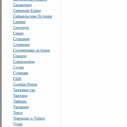
Свазиленд
Северная Корея
Сейшельские Острова
Сербия
Сингапур
Сирия
Словакия
Словения
Соломоновы острова
Сомали
Сомалиленд
Судан
Суринам
США
Сьерра-Леоне
Таджикистан
Таиланд
Тайвань
Танзания
Тонга
Тринидад и Тобаго
Тунис