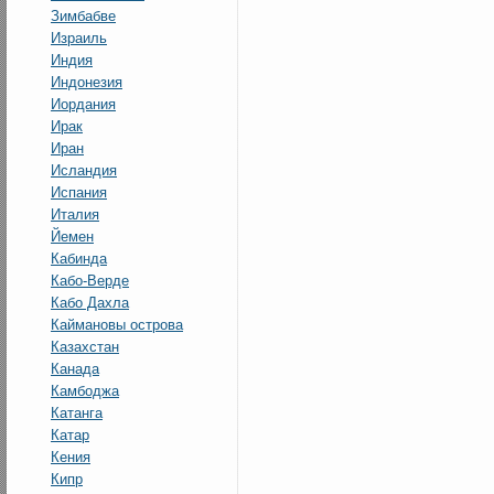
Зимбабве
Израиль
Индия
Индонезия
Иордания
Ирак
Иран
Исландия
Испания
Италия
Йемен
Кабинда
Кабо-Верде
Кабо Дахла
Каймановы острова
Казахстан
Канада
Камбоджа
Катанга
Катар
Кения
Кипр