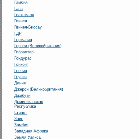
Гамбия
Гана
Гватемала
Гвинея
Гвинея-Биссау
ГДР
Германия
Гернси (Великобритания)
Гибралтар
Гондурас
Гонконг
Греция
Грузия
Дания
Джерси (Великобритания)
Джибути
Доминиканская
Республика
Египет
Заир
Замбия
Западная Африка
Земля Уилкса