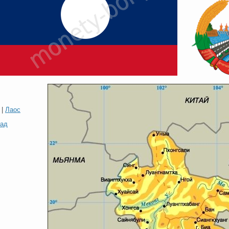
|
Лаос
зад