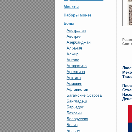
Монеты
Наборы монет
Боны
Австралия
Австрия
Разм
Азербайджан
Сост
Албания
Алжир
Ангола
Антарктика
Лаос
Аргентина
Меко
Таил
Арктика
Армения
Площ
Афганистан
Стол
Насе
Багамские Острова
Дене
Бангладеш
Барбадос
Бахрейн
Белоруссия
Белиз
Бельгия