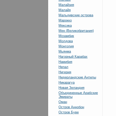
Малайзия
Малайя
Мальдивские острова
Марокко
Мексика
Мен (Великобритания)
Мозамбик
Молдова
Монголия
Мьянма
Нагорный Карабах
Намибия
Непал
Нигерия
Нидерландские Антилы
Никарагуа
Новая Зеландия
Объединенные Арабские
Эмираты
Оман
Остров Аннобон
Остров Буве