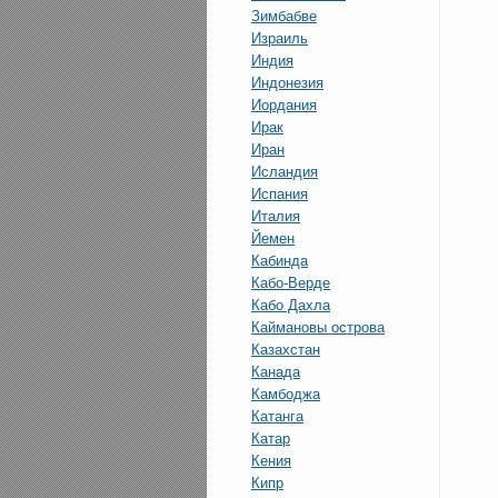
Зимбабве
Израиль
Индия
Индонезия
Иордания
Ирак
Иран
Исландия
Испания
Италия
Йемен
Кабинда
Кабо-Верде
Кабо Дахла
Каймановы острова
Казахстан
Канада
Камбоджа
Катанга
Катар
Кения
Кипр