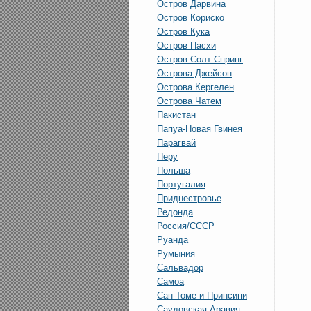
Остров Дарвина
Остров Кориско
Остров Кука
Остров Пасхи
Остров Солт Спринг
Острова Джейсон
Острова Кергелен
Острова Чатем
Пакистан
Папуа-Новая Гвинея
Парагвай
Перу
Польша
Португалия
Приднестровье
Редонда
Россия/СССР
Руанда
Румыния
Сальвадор
Самоа
Сан-Томе и Принсипи
Саудовская Аравия