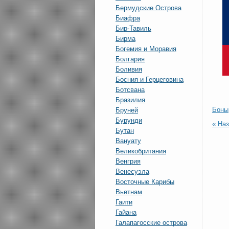
Бермудские Острова
Биафра
Бир-Тавиль
Бирма
Богемия и Моравия
Болгария
Боливия
Босния и Герцеговина
Ботсвана
Бразилия
Боны
Бруней
Бурунди
« На
Бутан
Вануату
Великобритания
Венгрия
Венесуэла
Восточные Карибы
Вьетнам
Гаити
Гайана
Галапагосские острова