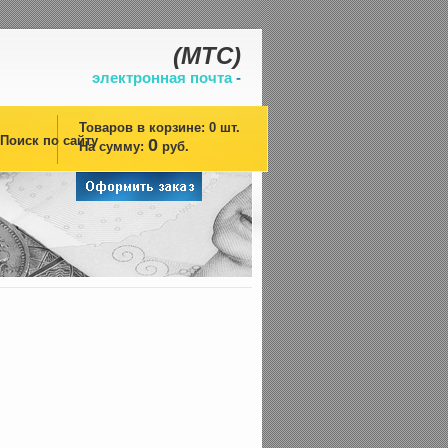
(
МТС)
электронная почта
-
Товаров в корзине:
0
шт.
Поиск по сайту
0
На сумму:
руб.