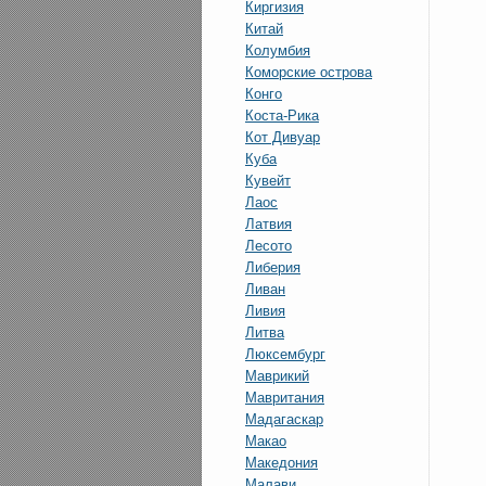
Киргизия
Китай
Колумбия
Коморские острова
Конго
Коста-Рика
Кот Дивуар
Куба
Кувейт
Лаос
Латвия
Лесото
Либерия
Ливан
Ливия
Литва
Люксембург
Маврикий
Мавритания
Мадагаскар
Макао
Македония
Малави