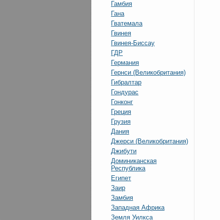
Гамбия
Гана
Гватемала
Гвинея
Гвинея-Биссау
ГДР
Германия
Гернси (Великобритания)
Гибралтар
Гондурас
Гонконг
Греция
Грузия
Дания
Джерси (Великобритания)
Джибути
Доминиканская
Республика
Египет
Заир
Замбия
Западная Африка
Земля Уилкса