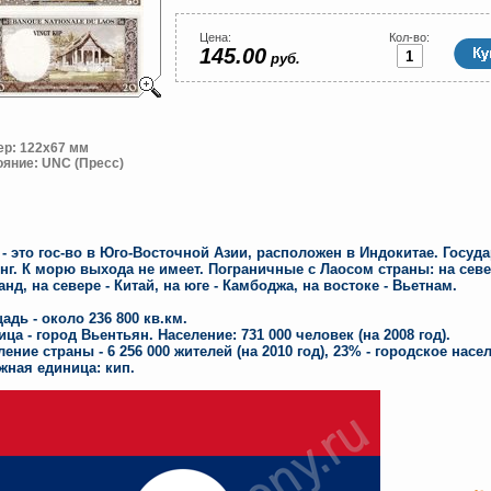
Цена:
Кол-во:
145.00
руб.
ер: 122x67 мм
ояние: UNC (Пресс)
 - это гос-во в Юго-Восточной Азии, расположен в Индокитае. Госуд
нг. К морю выхода не имеет. Пограничные с Лаосом страны: на север
анд, на севере - Китай, на юге - Камбоджа, на востоке - Вьетнам.
адь - около 236 800 кв.км.
ица - город Вьентьян. Население: 731 000 человек (на 2008 год).
ление страны - 6 256 000 жителей (на 2010 год), 23% - городское насе
жная единица: кип.