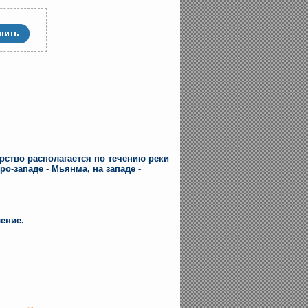
арство располагается по течению реки
о-западе - Мьянма, на западе -
ление.