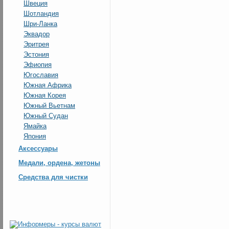
Швеция
Шотландия
Шри-Ланка
Эквадор
Эритрея
Эстония
Эфиопия
Югославия
Южная Африка
Южная Корея
Южный Вьетнам
Южный Судан
Ямайка
Япония
Аксессуары
Медали, ордена, жетоны
Средства для чистки