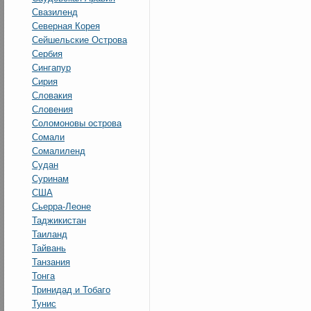
Свазиленд
Северная Корея
Сейшельские Острова
Сербия
Сингапур
Сирия
Словакия
Словения
Соломоновы острова
Сомали
Сомалиленд
Судан
Суринам
США
Сьерра-Леоне
Таджикистан
Таиланд
Тайвань
Танзания
Тонга
Тринидад и Тобаго
Тунис