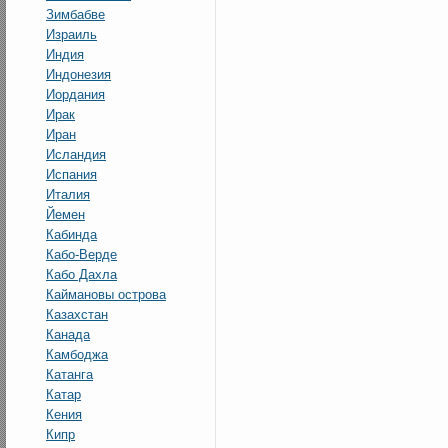
Зимбабве
Израиль
Индия
Индонезия
Иордания
Ирак
Иран
Исландия
Испания
Италия
Йемен
Кабинда
Кабо-Верде
Кабо Дахла
Каймановы острова
Казахстан
Канада
Камбоджа
Катанга
Катар
Кения
Кипр