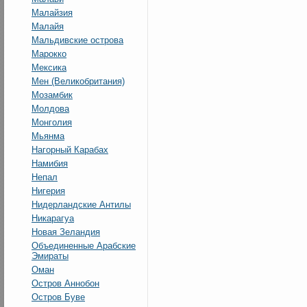
Малайзия
Малайя
Мальдивские острова
Марокко
Мексика
Мен (Великобритания)
Мозамбик
Молдова
Монголия
Мьянма
Нагорный Карабах
Намибия
Непал
Нигерия
Нидерландские Антилы
Никарагуа
Новая Зеландия
Объединенные Арабские
Эмираты
Оман
Остров Аннобон
Остров Буве