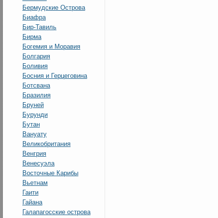
Бермудские Острова
Биафра
Бир-Тавиль
Бирма
Богемия и Моравия
Болгария
Боливия
Босния и Герцеговина
Ботсвана
Бразилия
Бруней
Бурунди
Бутан
Вануату
Великобритания
Венгрия
Венесуэла
Восточные Карибы
Вьетнам
Гаити
Гайана
Галапагосские острова