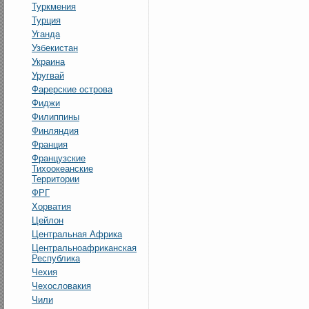
Туркмения
Турция
Уганда
Узбекистан
Украина
Уругвай
Фарерские острова
Фиджи
Филиппины
Финляндия
Франция
Французские
Тихоокеанские
Территории
ФРГ
Хорватия
Цейлон
Центральная Африка
Центральноафриканская
Республика
Чехия
Чехословакия
Чили