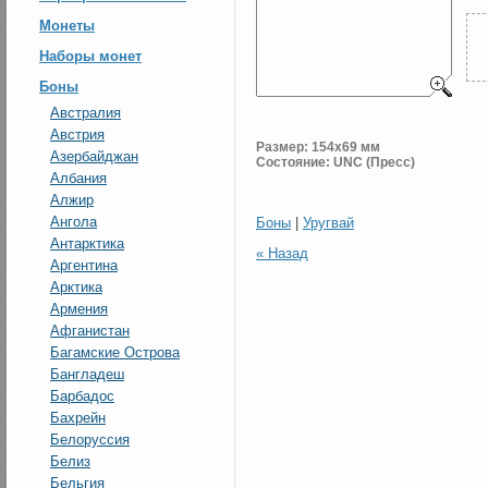
Монеты
Наборы монет
Боны
Австралия
Австрия
Размер: 154x69 мм
Азербайджан
Состояние: UNC (Пресс)
Албания
Алжир
Ангола
Боны
|
Уругвай
Антарктика
« Назад
Аргентина
Арктика
Армения
Афганистан
Багамские Острова
Бангладеш
Барбадос
Бахрейн
Белоруссия
Белиз
Бельгия