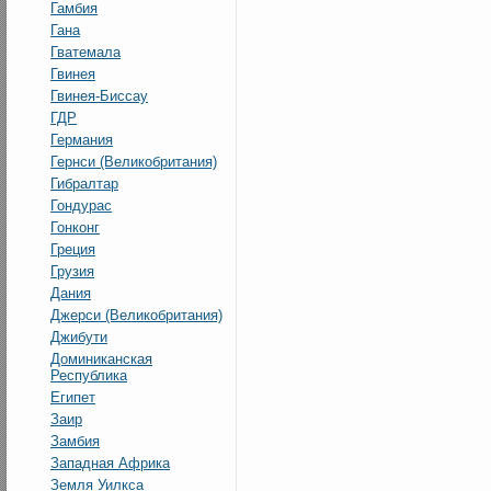
Гамбия
Гана
Гватемала
Гвинея
Гвинея-Биссау
ГДР
Германия
Гернси (Великобритания)
Гибралтар
Гондурас
Гонконг
Греция
Грузия
Дания
Джерси (Великобритания)
Джибути
Доминиканская
Республика
Египет
Заир
Замбия
Западная Африка
Земля Уилкса