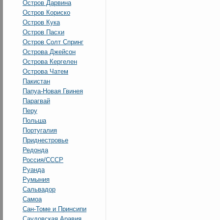
Остров Дарвина
Остров Кориско
Остров Кука
Остров Пасхи
Остров Солт Спринг
Острова Джейсон
Острова Кергелен
Острова Чатем
Пакистан
Папуа-Новая Гвинея
Парагвай
Перу
Польша
Португалия
Приднестровье
Редонда
Россия/СССР
Руанда
Румыния
Сальвадор
Самоа
Сан-Томе и Принсипи
Саудовская Аравия