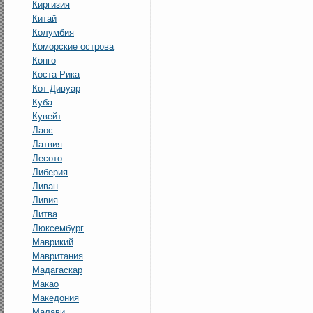
Киргизия
Китай
Колумбия
Коморские острова
Конго
Коста-Рика
Кот Дивуар
Куба
Кувейт
Лаос
Латвия
Лесото
Либерия
Ливан
Ливия
Литва
Люксембург
Маврикий
Мавритания
Мадагаскар
Макао
Македония
Малави