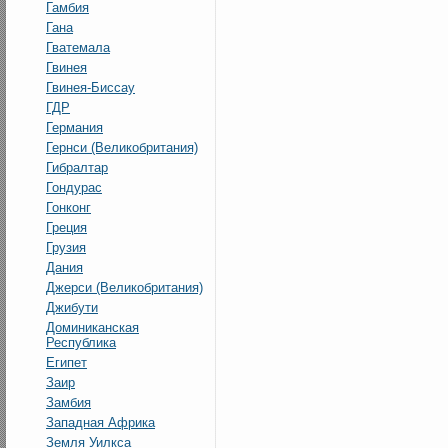
Гамбия
Гана
Гватемала
Гвинея
Гвинея-Биссау
ГДР
Германия
Гернси (Великобритания)
Гибралтар
Гондурас
Гонконг
Греция
Грузия
Дания
Джерси (Великобритания)
Джибути
Доминиканская
Республика
Египет
Заир
Замбия
Западная Африка
Земля Уилкса