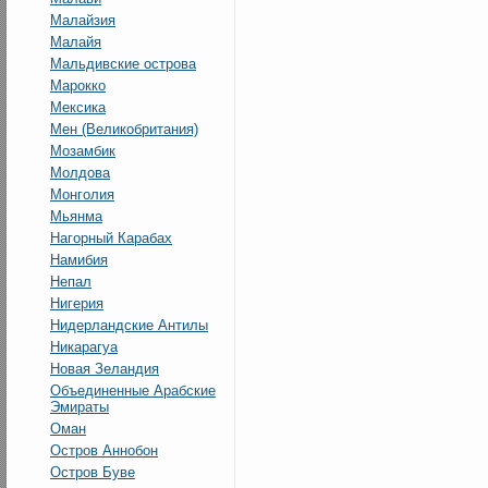
Малайзия
Малайя
Мальдивские острова
Марокко
Мексика
Мен (Великобритания)
Мозамбик
Молдова
Монголия
Мьянма
Нагорный Карабах
Намибия
Непал
Нигерия
Нидерландские Антилы
Никарагуа
Новая Зеландия
Объединенные Арабские
Эмираты
Оман
Остров Аннобон
Остров Буве