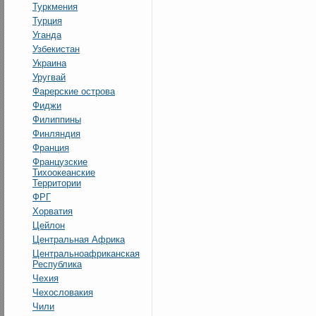
Туркмения
Турция
Уганда
Узбекистан
Украина
Уругвай
Фарерские острова
Фиджи
Филиппины
Финляндия
Франция
Французские
Тихоокеанские
Территории
ФРГ
Хорватия
Цейлон
Центральная Африка
Центральноафриканская
Республика
Чехия
Чехословакия
Чили