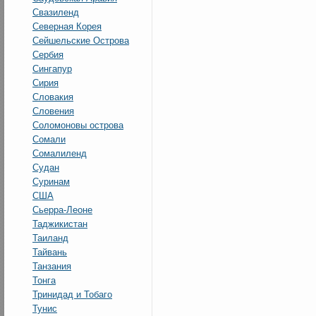
Свазиленд
Северная Корея
Сейшельские Острова
Сербия
Сингапур
Сирия
Словакия
Словения
Соломоновы острова
Сомали
Сомалиленд
Судан
Суринам
США
Сьерра-Леоне
Таджикистан
Таиланд
Тайвань
Танзания
Тонга
Тринидад и Тобаго
Тунис