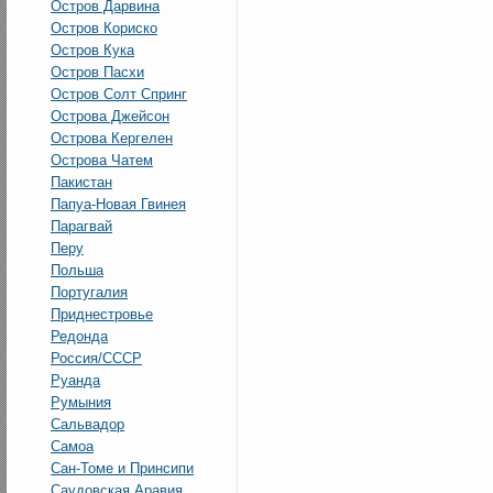
Остров Дарвина
Остров Кориско
Остров Кука
Остров Пасхи
Остров Солт Спринг
Острова Джейсон
Острова Кергелен
Острова Чатем
Пакистан
Папуа-Новая Гвинея
Парагвай
Перу
Польша
Португалия
Приднестровье
Редонда
Россия/СССР
Руанда
Румыния
Сальвадор
Самоа
Сан-Томе и Принсипи
Саудовская Аравия