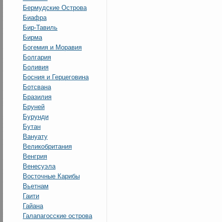
Бермудские Острова
Биафра
Бир-Тавиль
Бирма
Богемия и Моравия
Болгария
Боливия
Босния и Герцеговина
Ботсвана
Бразилия
Бруней
Бурунди
Бутан
Вануату
Великобритания
Венгрия
Венесуэла
Восточные Карибы
Вьетнам
Гаити
Гайана
Галапагосские острова