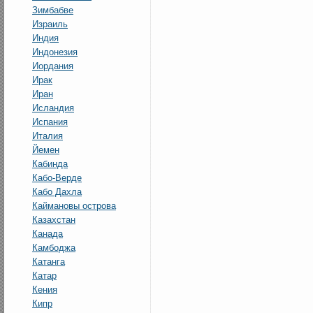
Зимбабве
Израиль
Индия
Индонезия
Иордания
Ирак
Иран
Исландия
Испания
Италия
Йемен
Кабинда
Кабо-Верде
Кабо Дахла
Каймановы острова
Казахстан
Канада
Камбоджа
Катанга
Катар
Кения
Кипр