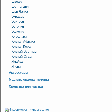
Швеция
Шотландия
Шри-Ланка
Эквадор
Эритрея
Эстония
Эфиопия
Югославия
Южная Африка
Южная Корея
Южный Вьетнам
Южный Судан
Ямайка
Япония
Аксессуары
Медали, ордена, жетоны
Средства для чистки