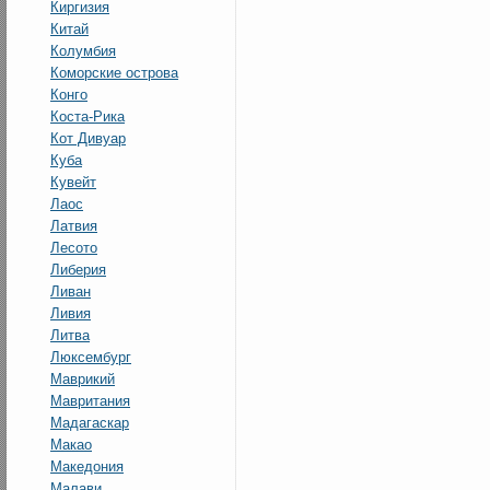
Киргизия
Китай
Колумбия
Коморские острова
Конго
Коста-Рика
Кот Дивуар
Куба
Кувейт
Лаос
Латвия
Лесото
Либерия
Ливан
Ливия
Литва
Люксембург
Маврикий
Мавритания
Мадагаскар
Макао
Македония
Малави