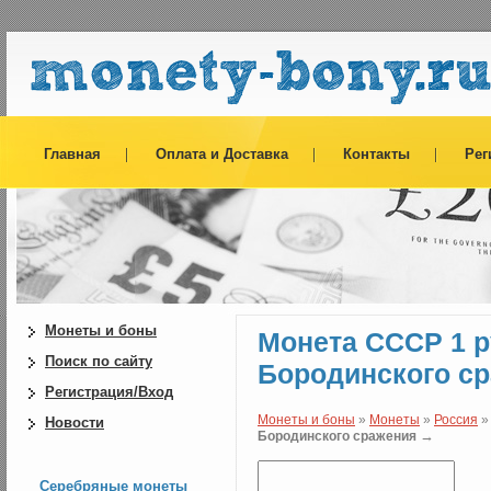
Главная
Оплата и Доставка
Контакты
Рег
Монеты и боны
Монета СССР 1 ру
Поиск по сайту
Бородинского с
Регистрация/Вход
Монеты и боны
»
Монеты
»
Россия
Новости
→
Бородинского сражения
Серебряные монеты